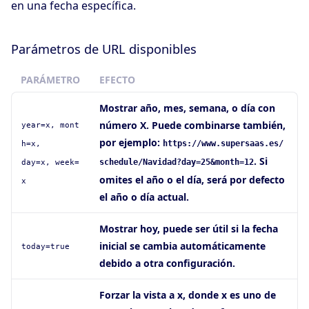
en una fecha específica.
Parámetros de URL disponibles
PARÁMETRO
EFECTO
Mostrar año, mes, semana, o día con
número X. Puede combinarse también,
year=x, mont
por ejemplo:
h=x,
https://www.supersaas.es/
. Si
day=x, week=
schedule/Navidad?day=25&month=12
omites el año o el día, será por defecto
x
el año o día actual.
Mostrar hoy, puede ser útil si la fecha
inicial se cambia automáticamente
today=true
debido a otra configuración.
Forzar la vista a x, donde x es uno de