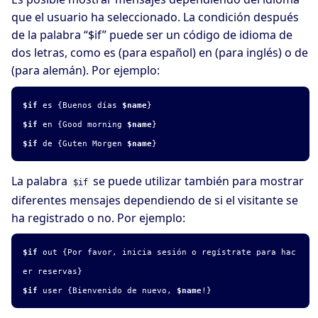
que el usuario ha seleccionado. La condición después
de la palabra “$if” puede ser un código de idioma de
dos letras, como es (para español) en (para inglés) o de
(para alemán). Por ejemplo:
$if
es {Buenos días
$name
}
$if
en {Good morning
$name
}
$if
de {Guten Morgen
$name
}
La palabra
se puede utilizar también para mostrar
$if
diferentes mensajes dependiendo de si el visitante se
ha registrado o no. Por ejemplo:
$if
out {Por favor, inicia sesión o regístrate para hac
er reservas}
$if
user {Bienvenido de nuevo,
$name
!}