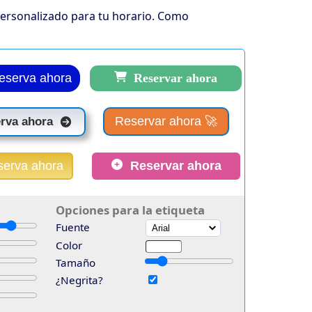
personalizado para tu horario. Como
serva ahora
Reservar ahora
Reservar ahora 🚀
rva ahora
serva ahora
Reservar ahora
Opciones para la etiqueta
Fuente
Color
Tamaño
¿Negrita?