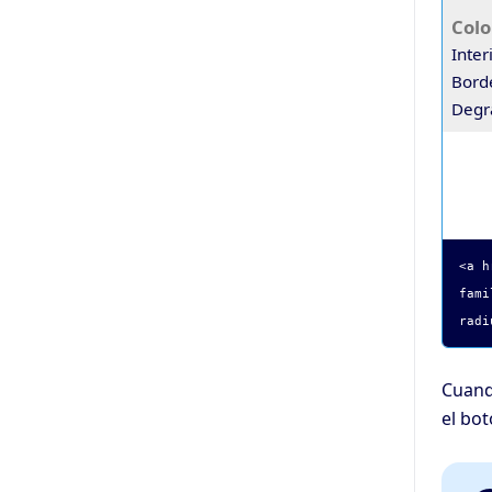
Colo
Inter
Bord
Degr
<a h
fami
radi
Cuando
el bo