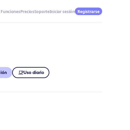
Funciones
Precios
Soporte
Iniciar sesión
Registrarse
ción
Uso diario