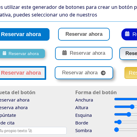
s utilizar este generador de botones para crear un botón 
nativa, puedes seleccionar uno de nuestros
Reservar ahora
Re
Reservar ahora
Rese
Reservar ahora
Reservar ahora
Reservar ahora
Re
Reservar ahora
ueta del botón
Forma del botón
eservar ahora
Anchura
eserva ahora
Altura
púntate
Esquina
de cita
Borde
Sombra