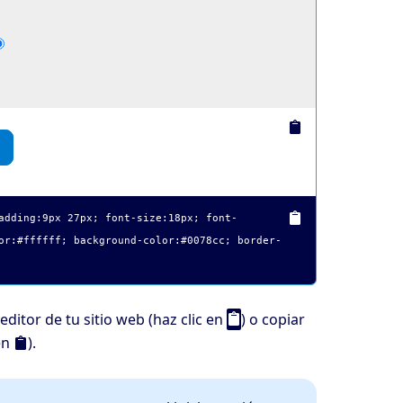
adding:9px 27px; font-size:18px; font-
or:#ffffff; background-color:#0078cc; border-
ditor de tu sitio web (haz clic en
) o copiar
en
).