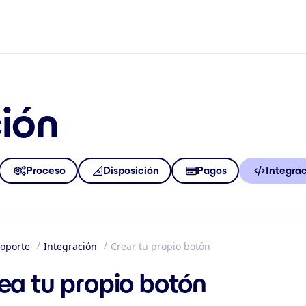
ión
Proceso
Disposición
Pagos
Integra
oporte
Integración
Crear tu propio botón
io
ea tu propio botón