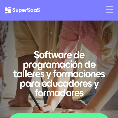
Software de
programación de
talleres y formaciones
para educadores y
formadores