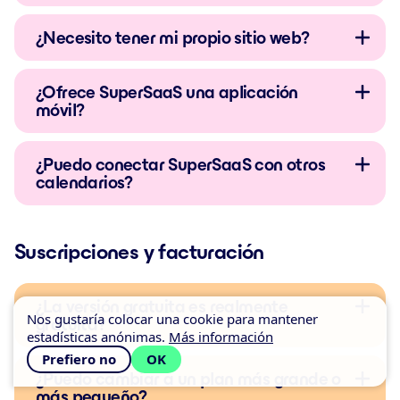
¿Necesito tener mi propio sitio web?
¿Ofrece SuperSaaS una aplicación
móvil?
¿Puedo conectar SuperSaaS con otros
calendarios?
Suscripciones y facturación
¿La versión gratuita es realmente
Nos gustaría colocar una cookie para mantener
gratuita?
estadísticas anónimas.
Más información
Prefiero no
OK
¿Puedo cambiar a un plan más grande o
más pequeño?