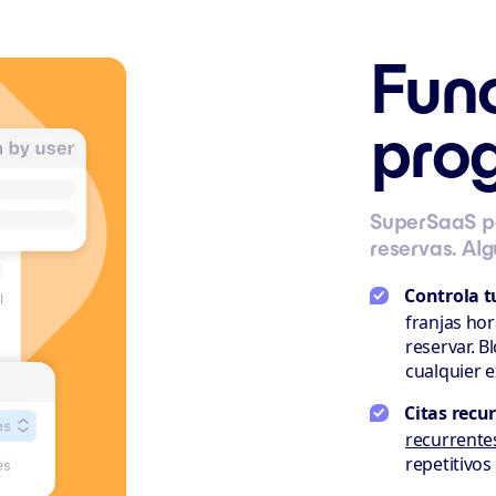
Fun
pro
SuperSaaS pe
reservas. Al
Controla t
franjas hor
reservar. B
cualquier 
Citas recu
recurrente
repetitivo