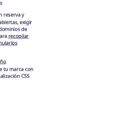
s
n reserva y
biertas, exigir
 dominios de
para
recopilar
mularios
eño
de tu marca con
nalización CSS