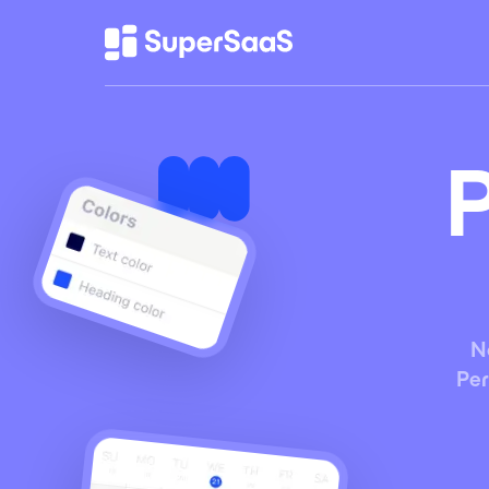
N
Per