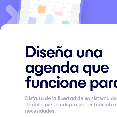
Diseña una
agenda que
funcione para
Disfruta de la libertad de un sistema de
flexible que se adapta perfectamente a
necesidades