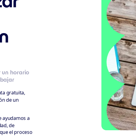
ar
n
 un horario
bajar
ta gratuita,
ión de un
 te ayudamos a
dad, de
 que el proceso