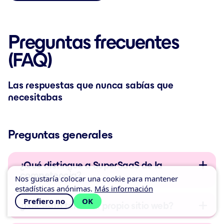
Preguntas frecuentes
(FAQ)
Las respuestas que nunca sabías que
necesitabas
Preguntas generales
¿Qué distingue a SuperSaaS de la
competencia?
Nos gustaría colocar una cookie para mantener
estadísticas anónimas.
Más información
Prefiero no
OK
¿Necesito tener mi propio sitio web?