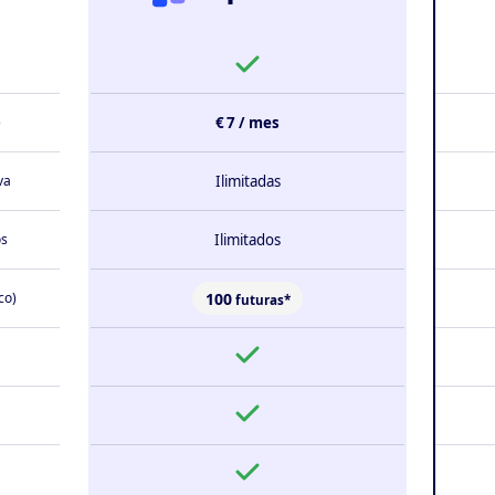
)
€ 7 / mes
va
Ilimitadas
os
Ilimitados
100
co)
futuras*