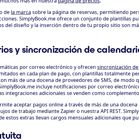
s muchos más en nuestra
página de precios
.
to de
la marca
sobre la página de reservas, permitiendo pers
icciones. SimplyBook.me ofrece un conjunto de plantillas p
s del diseño y la inserción dentro de tu propio sitio son m
ios y sincronización de calendari
máticas por correo electrónico y ofrecen
sincronización de
imitados en cada plan de pago, con plantillas totalmente pe
 con más de una docena de proveedores de SMS, de modo qu
SimplyBook.me incluye notificaciones por correo electrónic
 las integraciones adicionales se venden como complement
ermite aceptar pagos online a través de más de una docena
 flujos de trabajo mediante Zapier o nuestra API REST. Sim
 estos extras llevan cargos mensuales adicionales que pu
atuita