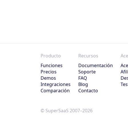
Producto
Recursos
Ace
Funciones
Documentación
Ace
Precios
Soporte
Afi
Demos
FAQ
Des
Integraciones
Blog
Tes
Comparación
Contacto
© SuperSaaS 2007–2026