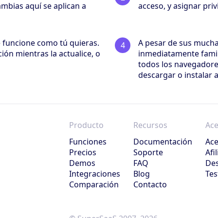
ambias aquí se aplican a
acceso, y asignar priv
e funcione como tú quieras.
A pesar de sus muchas
ión mientras la actualice, o
inmediatamente famil
todos los navegadore
descargar o instalar a
Producto
Recursos
Ace
Funciones
Documentación
Ace
Precios
Soporte
Afi
Demos
FAQ
Des
Integraciones
Blog
Tes
Comparación
Contacto