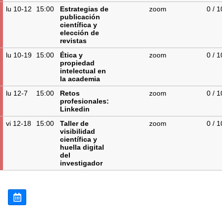
lu 10-12
15:00
Estrategias de
zoom
0 / 
publicación
científica y
elección de
revistas
lu 10-19
15:00
Ética y
zoom
0 / 
propiedad
intelectual en
la academia
lu 12-7
15:00
Retos
zoom
0 / 
profesionales:
Linkedin
vi 12-18
15:00
Taller de
zoom
0 / 
visibilidad
científica y
huella digital
del
investigador