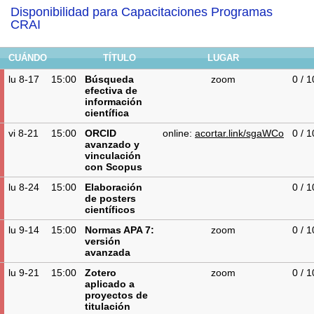
Disponibilidad para Capacitaciones Programas
CRAI
CUÁNDO
TÍTULO
LUGAR
lu 8-17
15:00
Búsqueda
zoom
0 / 
efectiva de
información
científica
vi 8-21
15:00
ORCID
online:
acortar.link/sgaWCo
0 / 
avanzado y
vinculación
con Scopus
lu 8-24
15:00
Elaboración
0 / 
de posters
científicos
lu 9-14
15:00
Normas APA 7:
zoom
0 / 
versión
avanzada
lu 9-21
15:00
Zotero
zoom
0 / 
aplicado a
proyectos de
titulación