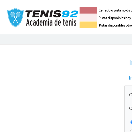
I
I
C
C