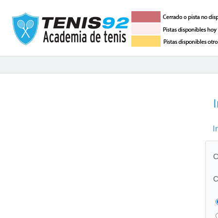
I
I
C
C