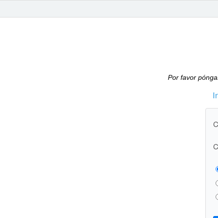
Por favor pónga
I
C
C