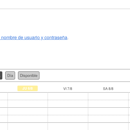
u nombre de usuario y contraseña
.
a
Día
Disponible
JU 6/8
VI 7/8
SA 8/8