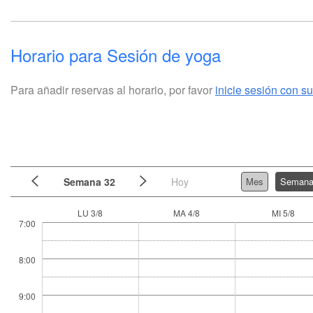
Horario para Sesión de yoga
Para añadir reservas al horario, por favor
inicie sesión con s
Semana 32
Hoy
Mes
Seman
LU 3/8
MA 4/8
MI 5/8
7:00
8:00
9:00